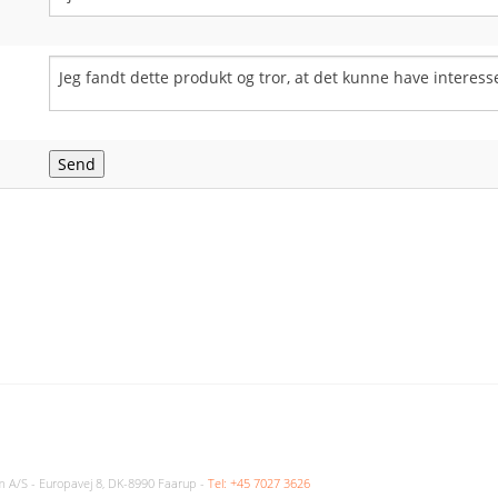
m A/S - Europavej 8, DK-8990 Faarup -
Tel: +45 7027 3626