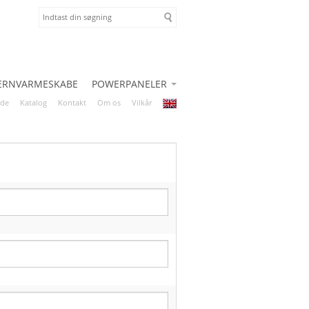
JERNVARMESKABE
POWERPANELER
ide
Katalog
Kontakt
Om os
Vilkår