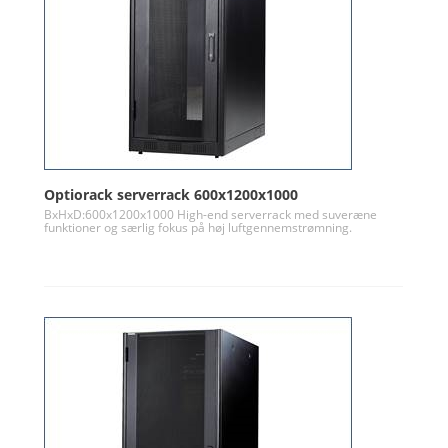
Optiorack serverrack 600x1200x1000
BxHxD:600x1200x1000 High-end serverrack med suveræne
funktioner og særlig fokus på høj luftgennemstrømning.