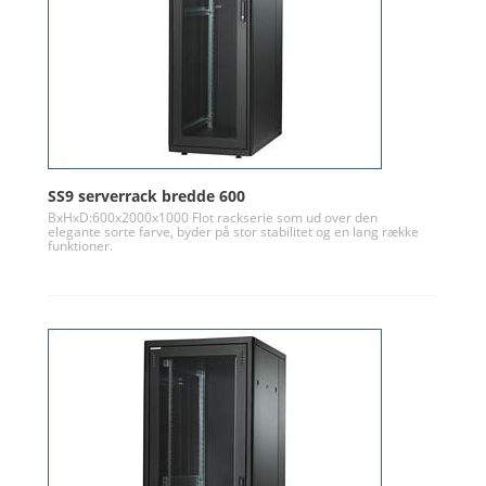
SS9 serverrack bredde 600
BxHxD:600x2000x1000 Flot rackserie som ud over den
elegante sorte farve, byder på stor stabilitet og en lang række
funktioner.