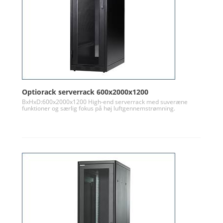
Optiorack serverrack 600x2000x1200
BxHxD:600x2000x1200 High-end serverrack med suveræne
funktioner og særlig fokus på høj luftgennemstrømning.