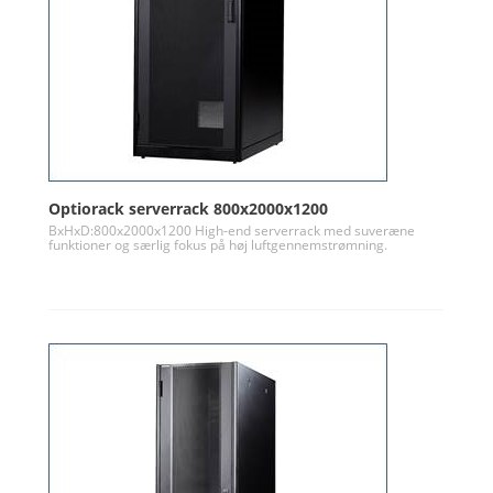
Optiorack serverrack 800x2000x1200
BxHxD:800x2000x1200 High-end serverrack med suveræne
funktioner og særlig fokus på høj luftgennemstrømning.