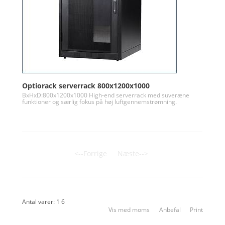
Optiorack serverrack 800x1200x1000
BxHxD:800x1200x1000 High-end serverrack med suveræne
funktioner og særlig fokus på høj luftgennemstrømning.
<--Forrige
Næste-->
Antal varer: 1 6
Vis med moms
Anbefal
Print