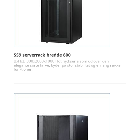
SS9 serverrack bredde 800
BxHxD:800x2000x1000 Flot rackserie som ud over den
elegante sorte farve, byder på stor stabilitet og en lang række
funktioner.