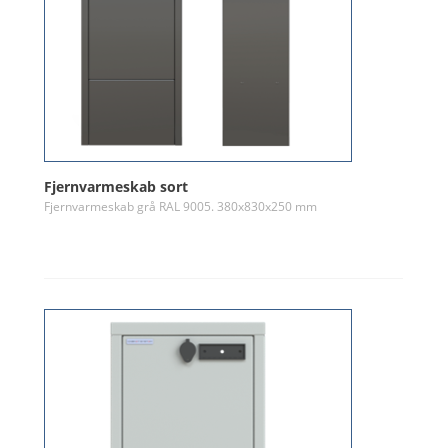
Fjernvarmeskab sort
Fjernvarmeskab grå RAL 9005. 380x830x250 mm