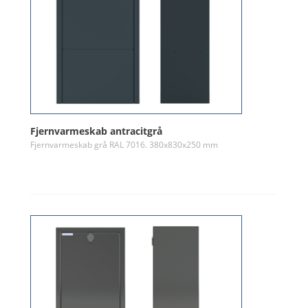
Fjernvarmeskab antracitgrå
Fjernvarmeskab grå RAL 7016. 380x830x250 mm