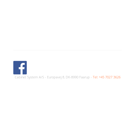
Cabinet System A/S - Europavej 8, DK-8990 Faarup -
Tel: +45 7027 3626