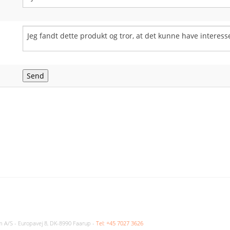
m A/S - Europavej 8, DK-8990 Faarup -
Tel: +45 7027 3626