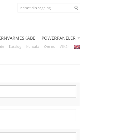
JERNVARMESKABE
POWERPANELER
ide
Katalog
Kontakt
Om os
Vilkår