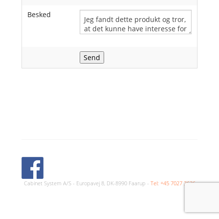
Besked
Cabinet System A/S - Europavej 8, DK-8990 Faarup -
Tel: +45 7027 3626